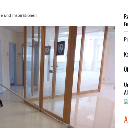
R
le und Inspirationen
F
Pu
K
Ü
U
A
A