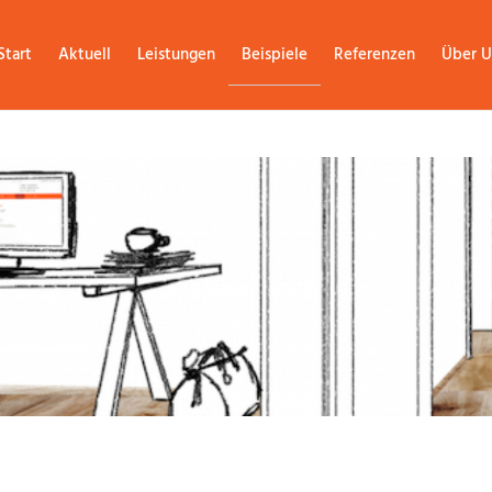
Start
Aktuell
Leistungen
Beispiele
Referenzen
Über U