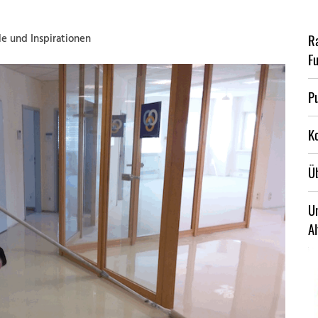
R
le und Inspirationen
F
Pu
K
Ü
U
A