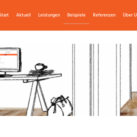
Start
Aktuell
Leistungen
Beispiele
Referenzen
Über U