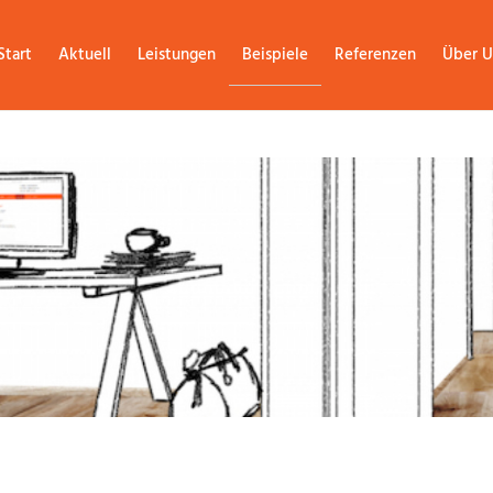
Start
Aktuell
Leistungen
Beispiele
Referenzen
Über U