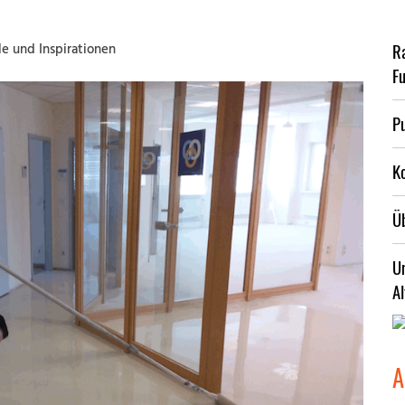
R
le und Inspirationen
F
Pu
K
Ü
U
A
A